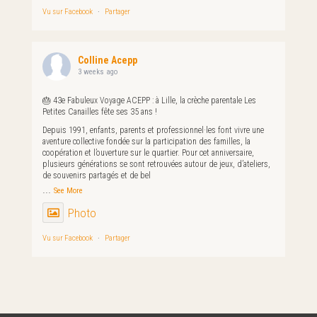
Vu sur Facebook
·
Partager
Colline Acepp
3 weeks ago
🎂 43e Fabuleux Voyage ACEPP : à Lille, la crèche parentale Les
Petites Canailles fête ses 35 ans !
Depuis 1991, enfants, parents et professionnel·les font vivre une
aventure collective fondée sur la participation des familles, la
coopération et l’ouverture sur le quartier. Pour cet anniversaire,
plusieurs générations se sont retrouvées autour de jeux, d’ateliers,
de souvenirs partagés et de bel
...
See More
Photo
Vu sur Facebook
·
Partager