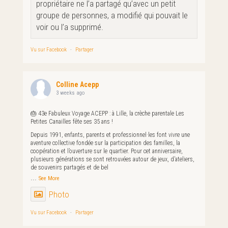
propriétaire ne l’a partagé qu’avec un petit
groupe de personnes, a modifié qui pouvait le
voir ou l’a supprimé.
Vu sur Facebook
·
Partager
Colline Acepp
3 weeks ago
🎂 43e Fabuleux Voyage ACEPP : à Lille, la crèche parentale Les
Petites Canailles fête ses 35 ans !
Depuis 1991, enfants, parents et professionnel·les font vivre une
aventure collective fondée sur la participation des familles, la
coopération et l’ouverture sur le quartier. Pour cet anniversaire,
plusieurs générations se sont retrouvées autour de jeux, d’ateliers,
de souvenirs partagés et de bel
...
See More
Photo
Vu sur Facebook
·
Partager