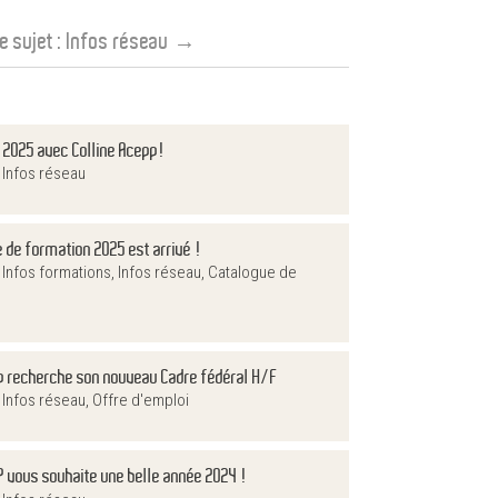
e sujet :
Infos réseau
→
 2025 avec Colline Acepp!
|
Infos réseau
 de formation 2025 est arrivé !
|
Infos formations
,
Infos réseau
,
Catalogue de
p recherche son nouveau Cadre fédéral H/F
|
Infos réseau
,
Offre d'emploi
P vous souhaite une belle année 2024 !