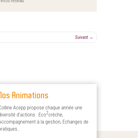
|
Infos réseau
Suivant
→
Nos Animations
Colline Acepp propose chaque année une
2
diversité d’actions : Eco
crèche,
Accompagnement à la gestion, Echanges de
pratiques…