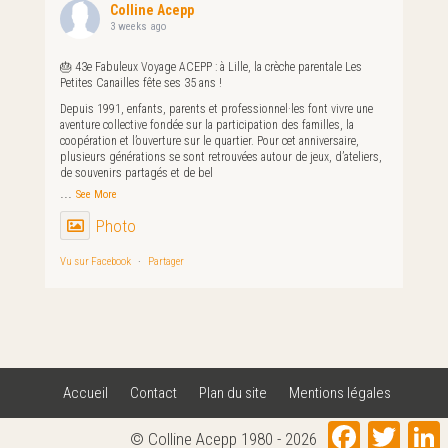
Colline Acepp
3 weeks ago
🎂 43e Fabuleux Voyage ACEPP : à Lille, la crèche parentale Les
Petites Canailles fête ses 35 ans !
Depuis 1991, enfants, parents et professionnel·les font vivre une
aventure collective fondée sur la participation des familles, la
coopération et l’ouverture sur le quartier. Pour cet anniversaire,
plusieurs générations se sont retrouvées autour de jeux, d’ateliers,
de souvenirs partagés et de bel
...
See More
Photo
Vu sur Facebook
·
Partager
Accueil
Contact
Plan du site
Mentions légales
Facebook
Twitter
L
© Colline Acepp 1980 - 2026