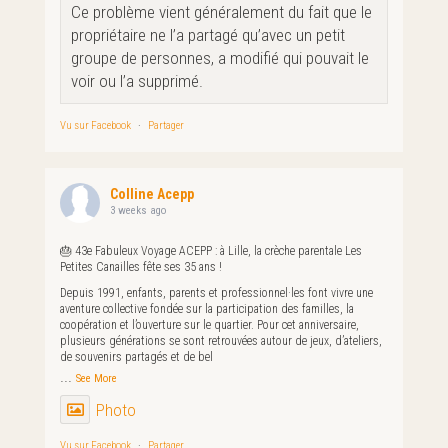
Ce problème vient généralement du fait que le
propriétaire ne l’a partagé qu’avec un petit
groupe de personnes, a modifié qui pouvait le
voir ou l’a supprimé.
Vu sur Facebook
·
Partager
Colline Acepp
3 weeks ago
🎂 43e Fabuleux Voyage ACEPP : à Lille, la crèche parentale Les
Petites Canailles fête ses 35 ans !
Depuis 1991, enfants, parents et professionnel·les font vivre une
aventure collective fondée sur la participation des familles, la
coopération et l’ouverture sur le quartier. Pour cet anniversaire,
plusieurs générations se sont retrouvées autour de jeux, d’ateliers,
de souvenirs partagés et de bel
...
See More
Photo
Vu sur Facebook
·
Partager