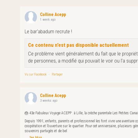
Colline Acepp
1 week ago
Le bar'abadum recrute !
Ce contenu n’est pas disponible actuellement
Ce problème vient généralement du fait que le propriéta
de personnes, a modifié qui pouvait le voir ou l’a supp
Vu sur Facebook
·
Partager
Colline Acepp
3 weeks ago
🎂 43e Fabuleux Voyage ACEPP : à Lille, la crèche parentale Les Petites Canail
Depuis 1991, enfants, parents et professionnel·les font vivre une aventure col
coopération et l’ouverture sur le quartier. Pour cet anniversaire, plusieurs gé
souvenirs partagés et de bel
...
See More