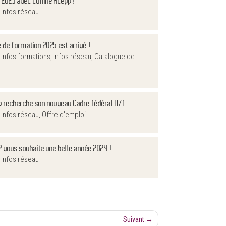
 2025 avec Colline Acepp!
|
Infos réseau
 de formation 2025 est arrivé !
|
Infos formations
,
Infos réseau
,
Catalogue de
p recherche son nouveau Cadre fédéral H/F
|
Infos réseau
,
Offre d'emploi
P vous souhaite une belle année 2024 !
|
Infos réseau
Suivant
→